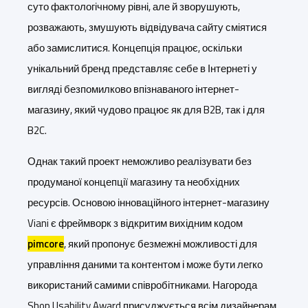
суто фактологічному рівні, але й зворушують,
розважають, змушують відвідувача сайту сміятися
або замислитися. Концепція працює, оскільки
унікальний бренд представляє себе в Інтернеті у
вигляді безпомилково впізнаваного інтернет-
магазину, який чудово працює як для B2B, так і для
B2C.
Однак такий проект неможливо реалізувати без
продуманої концепції магазину та необхідних
ресурсів. Основою інноваційного інтернет-магазину
Viani є фреймворк з відкритим вихідним кодом
pimcore
, який пропонує безмежні можливості для
управління даними та контентом і може бути легко
використаний самими співробітниками. Нагорода
Shop Usability Award присуджується всім дизайнерам,