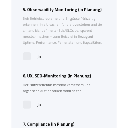
5.
Observability Monitoring (in Planung)
Ziel: Betriebsprobleme und Engpässe frühzeitig
erkennen, ihre Ursachen fundiert verstehen und sie
anhand klar definierter SLIs/SLOs transparent
messbar machen – zum Beispiel in Bezug auf
Uptime, Performance, Fehlerraten und Kapazitäten.
Ja
6.
UX, SEO-Monitoring (in Planung)
Ziel: Nutzererlebnis messbar verbessern und
organische Auffindbarkeit stabil halten.
Ja
7.
Compliance (in Planung)