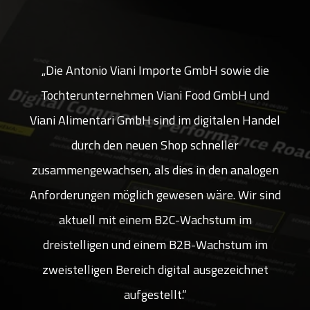
e
„Die Antonio Viani Importe GmbH sowie die
d
Tochterunternehmen Viani Food GmbH und
del
Viani Alimentari GmbH sind im digitalen Handel
Vi
durch den neuen Shop schneller
en
zusammengewachsen, als dies in den analogen
z
ind
Anforderungen möglich gewesen wäre. Wir sind
An
aktuell mit einem B2C-Wachstum im
dreistelligen und einem B2B-Wachstum im
zweistelligen Bereich digital ausgezeichnet
aufgestellt.“