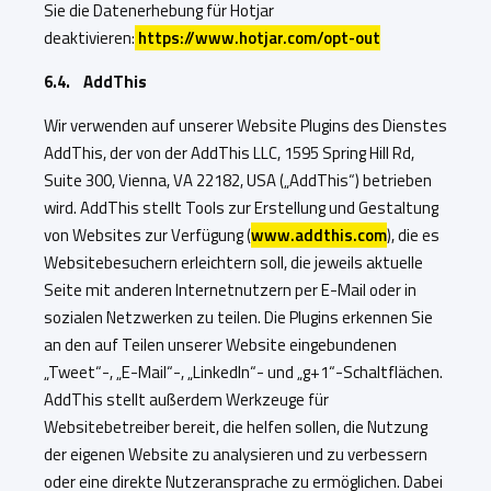
Sie die Datenerhebung für Hotjar
deaktivieren:
https://www.hotjar.com/opt-out
6.4. AddThis
Wir verwenden auf unserer Website Plugins des Dienstes
AddThis, der von der AddThis LLC, 1595 Spring Hill Rd,
Suite 300, Vienna, VA 22182, USA („AddThis“) betrieben
wird. AddThis stellt Tools zur Erstellung und Gestaltung
von Websites zur Verfügung (
www.addthis.com
), die es
Websitebesuchern erleichtern soll, die jeweils aktuelle
Seite mit anderen Internetnutzern per E-Mail oder in
sozialen Netzwerken zu teilen. Die Plugins erkennen Sie
an den auf Teilen unserer Website eingebundenen
„Tweet“-, „E-Mail“-, „LinkedIn“- und „g+1“-Schaltflächen.
AddThis stellt außerdem Werkzeuge für
Websitebetreiber bereit, die helfen sollen, die Nutzung
der eigenen Website zu analysieren und zu verbessern
oder eine direkte Nutzeransprache zu ermöglichen. Dabei