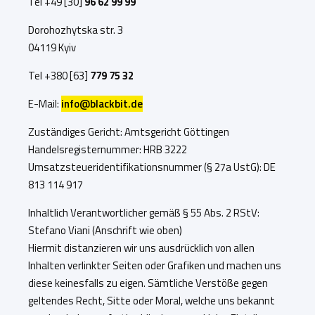
Tel +49 [30]
96 62 99 99
Dorohozhytska str. 3
04119 Kyiv
Tel +380 [63]
779 75 32
E-Mail:
info@blackbit.de
Zuständiges Gericht: Amtsgericht Göttingen
Handelsregisternummer: HRB 3222
Umsatzsteueridentifikationsnummer (§ 27a UstG): DE
813 114 917
Inhaltlich Verantwortlicher gemäß § 55 Abs. 2 RStV:
Stefano Viani (Anschrift wie oben)
Hiermit distanzieren wir uns ausdrücklich von allen
Inhalten verlinkter Seiten oder Grafiken und machen uns
diese keinesfalls zu eigen. Sämtliche Verstöße gegen
geltendes Recht, Sitte oder Moral, welche uns bekannt