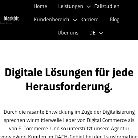
Home
Leistungen
Fallstudien
Kundenbereich
Karriere
Blog
S
Über uns
DE
t
a
r
t
Digitale Lösungen für jede
s
e
Herausforderung.
i
t
e
Durch die rasante Entwicklung im Zuge der Digitalisierung
sprechen wir mittlerweile lieber von Digital Commerce als
von E-Commerce. Und so unterstützt unsere Agentur
vorwiegend Kunden im DACH-Gebiet bei der Transformation