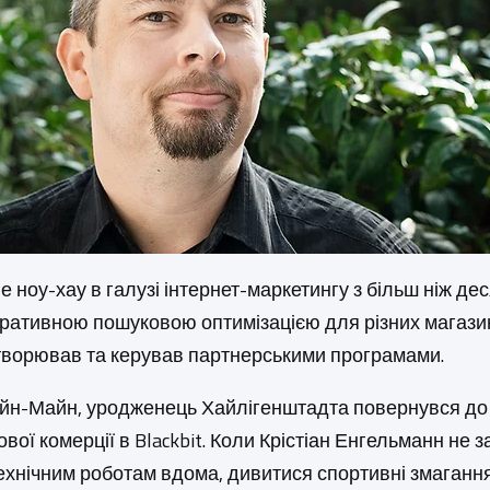
е ноу-хау в галузі інтернет-маркетингу з більш ніж д
перативною пошуковою оптимізацією для різних магази
створював та керував партнерськими програмами.
Рейн-Майн, уродженець Хайлігенштадта повернувся до р
ої комерції в Blackbit. Коли Крістіан Енгельманн не
ехнічним роботам вдома, дивитися спортивні змагання