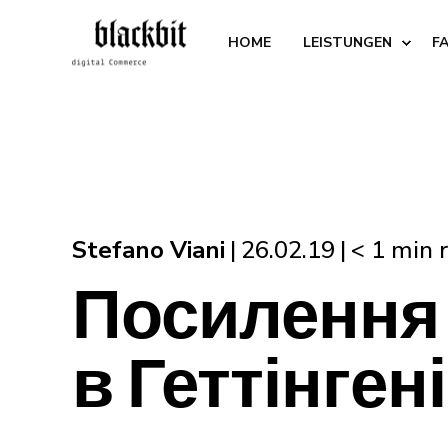
HOME
LEISTUNGEN
F
Stefano Viani
26.02.19
< 1 min 
Посилення 
в Геттінгені