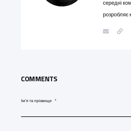
середні ком
розробляє к
COMMENTS
Ім'я та прізвище
*