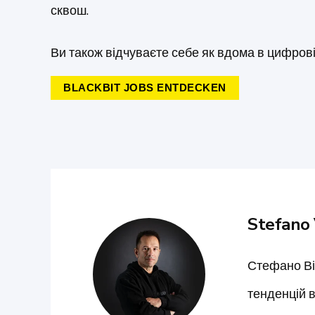
сквош.
Ви також відчуваєте себе як вдома в цифровій
BLACKBIT JOBS ENTDECKEN
Stefano 
Стефано Віа
тенденцій в