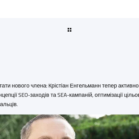
ати нового члена: Крістіан Енгельманн тепер активно
нцепції SEO-заходів та SEA-кампаній, оптимізації ціль
альців.