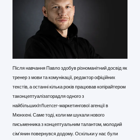
Після навчання Павло здобув різноманітний досвід як
тренер з мови та комунікації, редактор офіційних
текстів, а останні кілька років працював копірайтером
та
концептуалізатора
для одного з
найбільших
Influencer
-маркетингової агенції в
Мюнхені. Саме тоді, коли ми шукали нового
письменника з концептуальним талантом, молодий
сім'янин повернувся додому. Оскільки у нас були