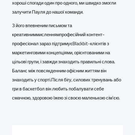
хороші спогади один про одного, ми швидко змогли
залучити Пауля до нашої команди.
З його впевненим письмом та
креативним
мисленням
професійний контент-
професіонал зараз підтримує
Blackbit
-клієнтів з
маркетинговими концепціями, орієнтованими на
цільові групи, і завжди знаходить правильні слова.
Баланс між повсякденним офісним життям він
знаходить у спорті.Після бігу, силових тренувань або
гри в баскетбол він любить побалувати себе
смачною, здоровою їжею зі своєю маленькою сім'єю.