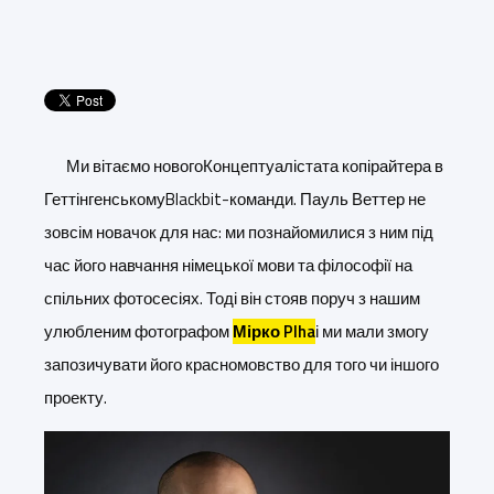
Ми вітаємо нового
Концептуаліста
та копірайтера в
Геттінгенському
Blackbit
-команди. Пауль Веттер не
зовсім новачок для нас: ми познайомилися з ним під
час його навчання німецької мови та філософії на
спільних фотосесіях. Тоді він стояв поруч з нашим
улюбленим фотографом
Мірко
Plha
і ми мали змогу
запозичувати його красномовство для того чи іншого
проекту.