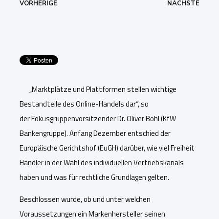
VORHERIGE
NÄCHSTE
„
Marktplätze und Plattformen stellen wichtige
Bestandteile des Online-Handels dar
“,
so
der
Fokusgruppenvorsitzender
Dr. Oliver
Bohl (
KfW
Bankengruppe)
. Anfang Dezember entschied der
Europäische Gerichtshof (EuGH) darüber, w
ie viel Freiheit
Händler in der Wahl
des individuellen Vertriebskanal
s
haben
und was für rechtliche Grundlagen gelten
.
Beschloss
e
n wurde
, ob und unter welchen
Voraussetzungen ein Markenhersteller seinen