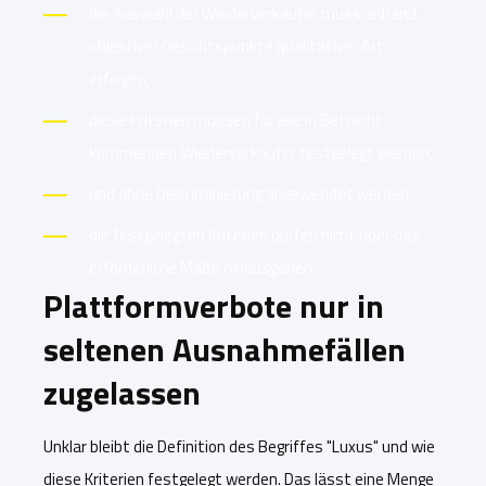
die Auswahl der Wiederverkäufer muss anhand
objektiver Gesichtspunkte qualitativer Art
erfolgen,
diese Kriterien müssen für alle in Betracht
kommenden Wiederverkäufer festgelegt werden,
und ohne Diskriminierung angewendet werden,
die festgelegten Kriterien dürfen nicht über das
erforderliche Maße hinausgehen.
Plattformverbote nur in
seltenen Ausnahmefällen
zugelassen
U
nklar bleibt
die Definition des Begriffes "Luxus" und wie
diese Kriterien festgelegt werden. Das lässt eine Menge