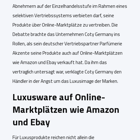
Abnehmern auf der Einzelhandelsstufe im Rahmen eines
selektiven Vertriebssystems verbiet
en darf, seine
Produkte über Online-Marktplätze
zu vertreiben.
D
ie
Debatte
brachte
das Unternehmen
Coty Germany
ins
Rollen
,
als sein
deutsche
r
Vertriebspartner Parfümerie
Akzente
seine Produkte
auch auf Online-Marktplätzen
wie Amazon und Ebay verkauft hat
. Da ihm das
vertraglich untersagt war, verklagte Coty Germany den
Händler in der Angst um das Luxus
i
mage der Marken.
Luxusware auf Online-
Marktplätzen wie Amazon
und Ebay
Für
Luxusprodukte
reichen
nicht allein die