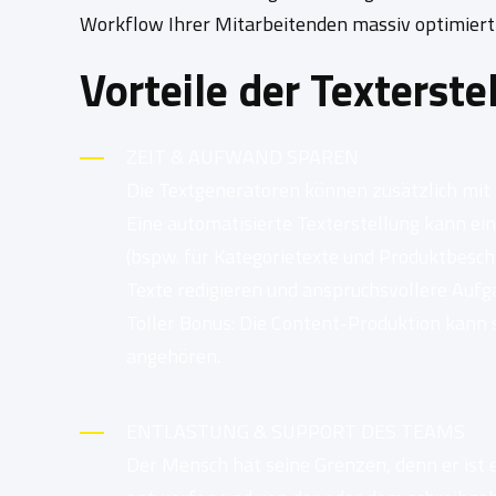
Workflow Ihrer Mitarbeitenden massiv optimiert
Vorteile der Texterste
ZEIT & AUFWAND SPAREN
Die Textgeneratoren können zusätzlich mit 
Eine automatisierte Texterstellung kann ei
(bspw. für Kategorietexte und Produktbesch
Texte redigieren und anspruchsvollere Au
Toller Bonus: Die Content-Produktion kann
angehören.
ENTLASTUNG & SUPPORT DES TEAMS
Der Mensch hat seine Grenzen, denn er ist 