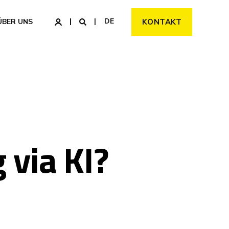
DE
ÜBER UNS
KONTAKT
 via KI?