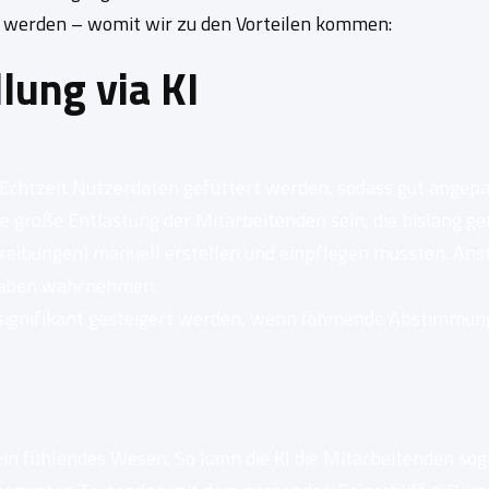
 werden – womit wir zu den Vorteilen kommen:
llung via KI
Echtzeit Nutzerdaten gefüttert werden, sodass gut angepa
ne große Entlastung der Mitarbeitenden sein, die bislang 
reibungen) manuell erstellen und einpflegen mussten. Ans
fgaben wahrnehmen.
 signifikant gesteigert werden, wenn lähmende Abstimmun
ein fühlendes Wesen. So kann die KI die Mitarbeitenden sog