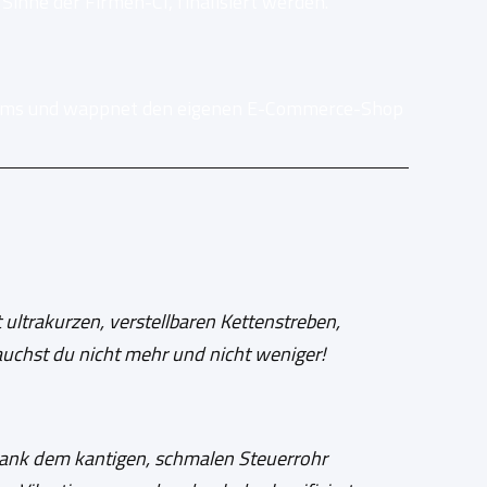
inne der Firmen-CI, finalisiert werden.
stums und wappnet den eigenen E-Commerce-Shop
 ultrakurzen, verstellbaren Kettenstreben,
uchst du nicht mehr und nicht weniger!
 Dank dem kantigen, schmalen Steuerrohr