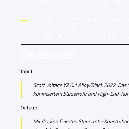
entworfen und von der oder dem schreibgehe
LAST BUT NOT LEAST: DIGITALES WACH
Eine Optimierung der Arbeitsprozesse mac
gegenüber dem rasch ansteigenden Druck 
Ein Beispiel
Input:
Scott Voltage YZ 0.1 Alloy/Black 2022. Das 
konifiziertem Steuerrohr und High-End-Kom
Output:
Mit der konifizierten Steuerrohr-Konstrukti