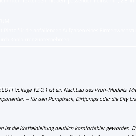
mmten Textenden mit dem passenden Feinschliff, z.B. im S
STUM
ht Platz für die anfallenden Aufgaben eines Firmenwach
durch Konkurrenzunternehmen.
SCOTT Voltage YZ 0.1 ist ein Nachbau des Profi-Modells. Mit
ponenten – für den Pumptrack, Dirtjumps oder die City bra
on ist die Krafteinleitung deutlich komfortabler geworden.