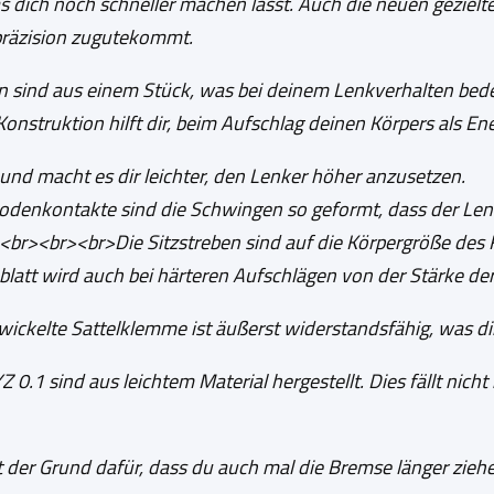
 dich noch schneller machen lässt. Auch die neuen gezielte
präzision zugutekommt.
n sind aus einem Stück, was bei deinem Lenkverhalten bedeu
Konstruktion hilft dir, beim Aufschlag deinen Körpers als En
nd macht es dir leichter, den Lenker höher anzusetzen.
odenkontakte sind die Schwingen so geformt, dass der Lenk
br><br><br>Die Sitzstreben sind auf die Körpergröße des F
enblatt wird auch bei härteren Aufschlägen von der Stärke d
wickelte Sattelklemme ist äußerst widerstandsfähig, was dir
0.1 sind aus leichtem Material hergestellt. Dies fällt nicht 
t der Grund dafür, dass du auch mal die Bremse länger ziehe