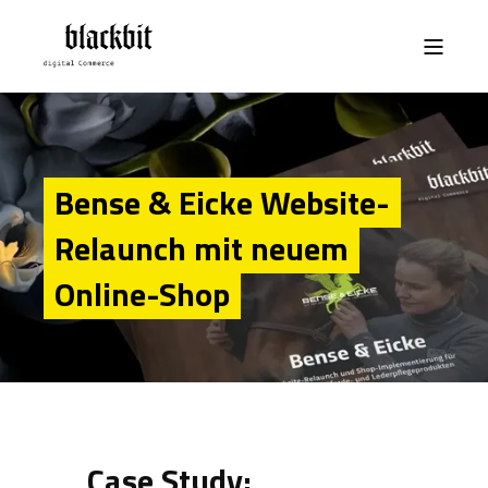
Bense & Eicke Website-
Relaunch mit neuem
Online-Shop
Case Study: